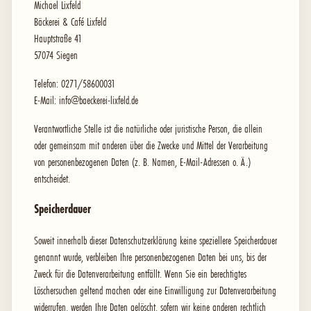
Michael Lixfeld
Bäckerei & Café Lixfeld
Hauptstraße 41
57074 Siegen
Telefon: 0271/58600031
E-Mail: info@baeckerei-lixfeld.de
Verantwortliche Stelle ist die natürliche oder juristische Person, die allein
oder gemeinsam mit anderen über die Zwecke und Mittel der Verarbeitung
von personenbezogenen Daten (z. B. Namen, E-Mail-Adressen o. Ä.)
entscheidet.
Speicherdauer
Soweit innerhalb dieser Datenschutzerklärung keine speziellere Speicherdauer
genannt wurde, verbleiben Ihre personenbezogenen Daten bei uns, bis der
Zweck für die Datenverarbeitung entfällt. Wenn Sie ein berechtigtes
Löschersuchen geltend machen oder eine Einwilligung zur Datenverarbeitung
widerrufen, werden Ihre Daten gelöscht, sofern wir keine anderen rechtlich