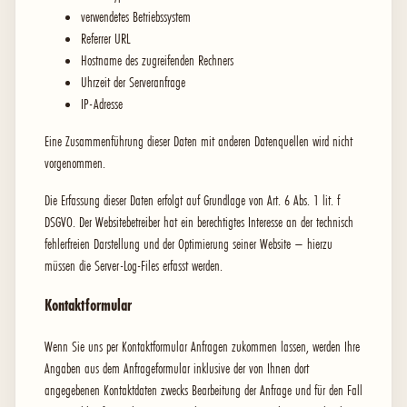
verwendetes Betriebssystem
Referrer URL
Hostname des zugreifenden Rechners
Uhrzeit der Serveranfrage
IP-Adresse
Eine Zusammenführung dieser Daten mit anderen Datenquellen wird nicht
vorgenommen.
Die Erfassung dieser Daten erfolgt auf Grundlage von Art. 6 Abs. 1 lit. f
DSGVO. Der Websitebetreiber hat ein berechtigtes Interesse an der technisch
fehlerfreien Darstellung und der Optimierung seiner Website – hierzu
müssen die Server-Log-Files erfasst werden.
Kontaktformular
Wenn Sie uns per Kontaktformular Anfragen zukommen lassen, werden Ihre
Angaben aus dem Anfrageformular inklusive der von Ihnen dort
angegebenen Kontaktdaten zwecks Bearbeitung der Anfrage und für den Fall