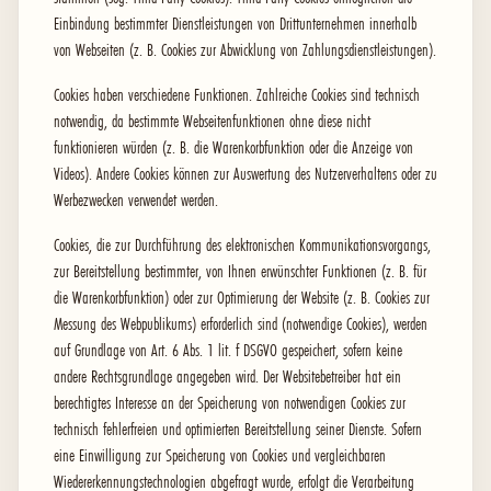
Einbindung bestimmter Dienstleistungen von Drittunternehmen innerhalb
von Webseiten (z. B. Cookies zur Abwicklung von Zahlungsdienstleistungen).
Cookies haben verschiedene Funktionen. Zahlreiche Cookies sind technisch
notwendig, da bestimmte Webseitenfunktionen ohne diese nicht
funktionieren würden (z. B. die Warenkorbfunktion oder die Anzeige von
Videos). Andere Cookies können zur Auswertung des Nutzerverhaltens oder zu
Werbezwecken verwendet werden.
Cookies, die zur Durchführung des elektronischen Kommunikationsvorgangs,
zur Bereitstellung bestimmter, von Ihnen erwünschter Funktionen (z. B. für
die Warenkorbfunktion) oder zur Optimierung der Website (z. B. Cookies zur
Messung des Webpublikums) erforderlich sind (notwendige Cookies), werden
auf Grundlage von Art. 6 Abs. 1 lit. f DSGVO gespeichert, sofern keine
andere Rechtsgrundlage angegeben wird. Der Websitebetreiber hat ein
berechtigtes Interesse an der Speicherung von notwendigen Cookies zur
technisch fehlerfreien und optimierten Bereitstellung seiner Dienste. Sofern
eine Einwilligung zur Speicherung von Cookies und vergleichbaren
Wiedererkennungstechnologien abgefragt wurde, erfolgt die Verarbeitung