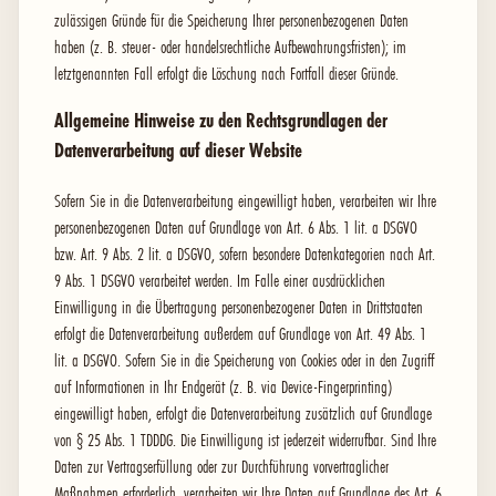
zulässigen Gründe für die Speicherung Ihrer personenbezogenen Daten
haben (z. B. steuer- oder handelsrechtliche Aufbewahrungsfristen); im
letztgenannten Fall erfolgt die Löschung nach Fortfall dieser Gründe.
Allgemeine Hinweise zu den Rechtsgrundlagen der
Datenverarbeitung auf dieser Website
Sofern Sie in die Datenverarbeitung eingewilligt haben, verarbeiten wir Ihre
personenbezogenen Daten auf Grundlage von Art. 6 Abs. 1 lit. a DSGVO
bzw. Art. 9 Abs. 2 lit. a DSGVO, sofern besondere Datenkategorien nach Art.
9 Abs. 1 DSGVO verarbeitet werden. Im Falle einer ausdrücklichen
Einwilligung in die Übertragung personenbezogener Daten in Drittstaaten
erfolgt die Datenverarbeitung außerdem auf Grundlage von Art. 49 Abs. 1
lit. a DSGVO. Sofern Sie in die Speicherung von Cookies oder in den Zugriff
auf Informationen in Ihr Endgerät (z. B. via Device-Fingerprinting)
eingewilligt haben, erfolgt die Datenverarbeitung zusätzlich auf Grundlage
von § 25 Abs. 1 TDDDG. Die Einwilligung ist jederzeit widerrufbar. Sind Ihre
Daten zur Vertragserfüllung oder zur Durchführung vorvertraglicher
Maßnahmen erforderlich, verarbeiten wir Ihre Daten auf Grundlage des Art. 6