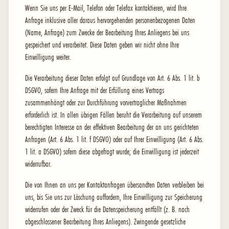
Wenn Sie uns per E-Mail, Telefon oder Telefax kontaktieren, wird Ihre
Anfrage inklusive aller daraus hervorgehenden personenbezogenen Daten
(Name, Anfrage) zum Zwecke der Bearbeitung Ihres Anliegens bei uns
gespeichert und verarbeitet. Diese Daten geben wir nicht ohne Ihre
Einwilligung weiter.
Die Verarbeitung dieser Daten erfolgt auf Grundlage von Art. 6 Abs. 1 lit. b
DSGVO, sofern Ihre Anfrage mit der Erfüllung eines Vertrags
zusammenhängt oder zur Durchführung vorvertraglicher Maßnahmen
erforderlich ist. In allen übrigen Fällen beruht die Verarbeitung auf unserem
berechtigten Interesse an der effektiven Bearbeitung der an uns gerichteten
Anfragen (Art. 6 Abs. 1 lit. f DSGVO) oder auf Ihrer Einwilligung (Art. 6 Abs.
1 lit. a DSGVO) sofern diese abgefragt wurde; die Einwilligung ist jederzeit
widerrufbar.
Die von Ihnen an uns per Kontaktanfragen übersandten Daten verbleiben bei
uns, bis Sie uns zur Löschung auffordern, Ihre Einwilligung zur Speicherung
widerrufen oder der Zweck für die Datenspeicherung entfällt (z. B. nach
abgeschlossener Bearbeitung Ihres Anliegens). Zwingende gesetzliche